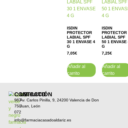
ISDIN
ISDIN
PROTECTOR
PROTECTOR
LABIAL SPF
LABIAL SPF
30 1 ENVASE 4
50 1 ENVASE 
G
G
7,05
€
7,25
€
Añadir al
Añadir al
carrito
carrito
CONTACTO
UBICACIÓN
987
Av. Carlos Pinilla, 9, 24200 Valencia de Don
750
Juan, León
072
info@farmaciacasadoaldariz.es