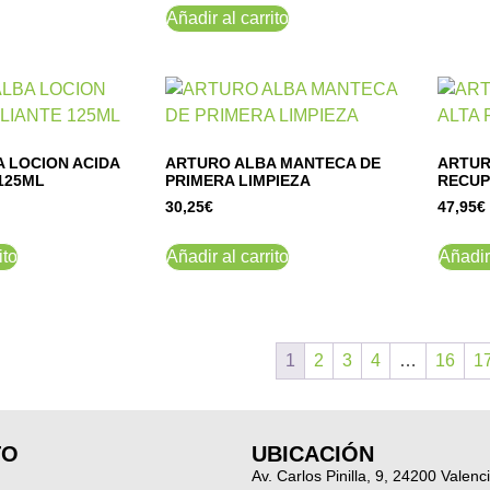
Añadir al carrito
 LOCION ACIDA
ARTURO ALBA MANTECA DE
ARTUR
125ML
PRIMERA LIMPIEZA
RECUP
30,25
€
47,95
€
ito
Añadir al carrito
Añadir 
1
2
3
4
…
16
1
TO
UBICACIÓN
Av. Carlos Pinilla, 9, 24200 Valenc