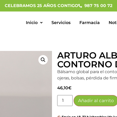
CELEBRAMOS 25 AÑOS CONTIGO
987 75 00 72
Inicio
Servicios
Farmacia
Not
ARTURO AL
CONTORNO D
Bálsamo global para el conto
ojeras, bolsas, pérdida de fi
46,10
€
Añadir al carrito
Envío en 48–72 h laborables (de lu