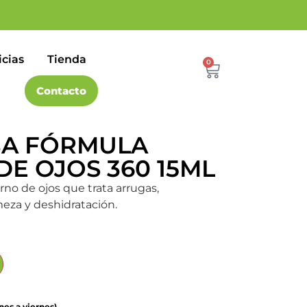
icias
Tienda
0
Contacto
BA FÓRMULA
E OJOS 360 15ML
rno de ojos que trata arrugas,
rmeza y deshidratación.
nes a viernes).