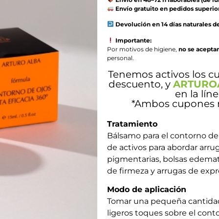
Envío gratuito en pedidos superior
Devolución en 14 días naturales d
Importante:
Por motivos de higiene,
no se acepta
personal.
Tenemos activos los 
descuento, y
ARTURO
en la lín
*Ambos cupones n
Tratamiento
Bálsamo para el contorno de
de activos para abordar arrug
pigmentarias, bolsas edemat
de firmeza y arrugas de expr
Modo de aplicación
Tomar una pequeña cantidad 
ligeros toques sobre el cont