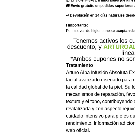
📦 Envío en 48–72 h laborables (de lunes
🚚 Envío gratuito en pedidos superiores 
↩️ Devolución en 14 días naturales desde
❗ Importante:
Por motivos de higiene,
no se aceptan d
Tenemos activos los 
descuento, y
ARTUROA
línea
*Ambos cupones no son 
Tratamiento
Arturo Alba Infusión Absoluta Ex
facial avanzado diseñado para m
la calidad global de la piel. Su 
mecanismos de reparación, favor
textura y el tono, contribuyendo
revitalizada y con aspecto reju
cuidado intensivo para pieles q
rendimiento. Información adicion
web oficial.