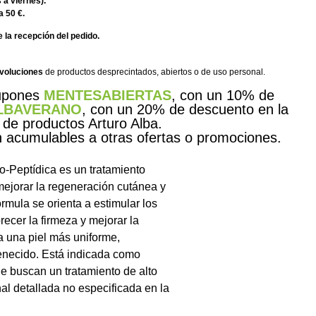
 a viernes).
a 50 €.
 la recepción del pedido.
evoluciones
de productos desprecintados, abiertos o de uso personal.
cupones
MENTESABIERTAS
, con un 10% de
LBAVERANO
, con un 20% de descuento en la
 de productos Arturo Alba.
acumulables a otras ofertas o promociones.
o-Peptídica es un tratamiento
ejorar la regeneración cutánea y
fórmula se orienta a estimular los
ecer la firmeza y mejorar la
 a una piel más uniforme,
venecido. Está indicada como
ue buscan un tratamiento de alto
al detallada no especificada en la