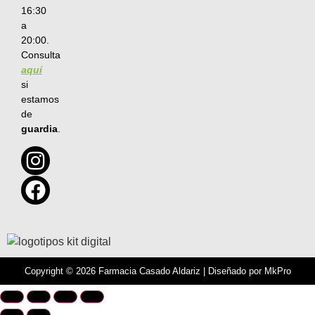
16:30
a
20:00.
Consulta
aquí
si
estamos
de
guardia
.
Copyright © 2026 Farmacia Casado Aldariz | Diseñado por
MkPro