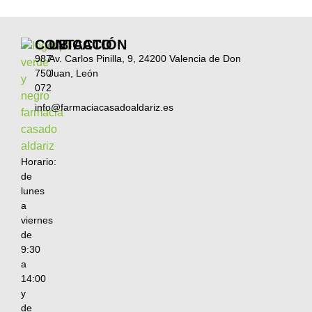
CONTACTO
UBICACIÓN
987
Av. Carlos Pinilla, 9, 24200 Valencia de Don
750
Juan, León
072
info@farmaciacasadoaldariz.es
Horario:
de
lunes
a
viernes
de
9:30
a
14:00
y
de