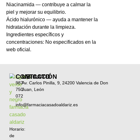
Niacinamida — contribuye a calmar la
piel y mejorar su equilibrio.
Ácido hialurónico — ayuda a mantener la
hidratación durante la limpieza.
Ingredientes específicos y
concentraciones: No especificados en la
web oficial.
CONTACTO
UBICACIÓN
987
Av. Carlos Pinilla, 9, 24200 Valencia de Don
750
Juan, León
072
info@farmaciacasadoaldariz.es
Horario:
de