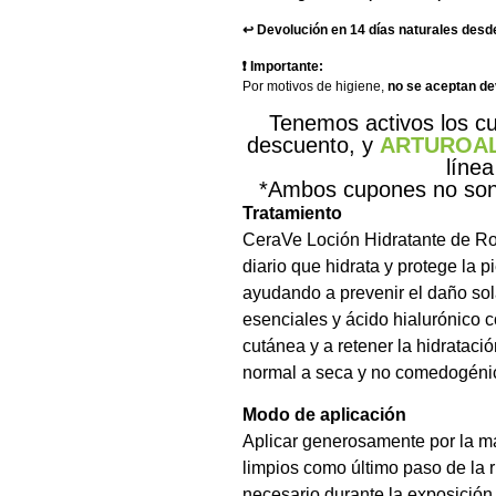
↩️ Devolución en 14 días naturales desde
❗ Importante:
Por motivos de higiene,
no se aceptan d
Tenemos activos los 
descuento, y
ARTUROA
línea
*Ambos cupones no son 
Tratamiento
CeraVe Loción Hidratante de R
diario que hidrata y protege la pi
ayudando a prevenir el daño sol
esenciales y ácido hialurónico c
cutánea y a retener la hidratació
normal a seca y no comedogéni
Modo de aplicación
Aplicar generosamente por la ma
limpios como último paso de la ru
necesario durante la exposición