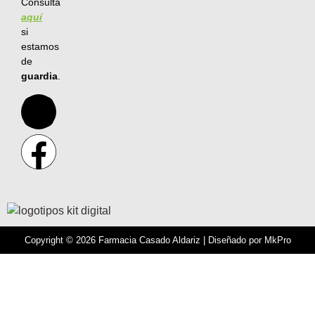
Consulta
aquí
si
estamos
de
guardia
.
Copyright © 2026 Farmacia Casado Aldariz | Diseñado por
MkPro