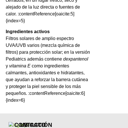
cerrados, en un lugar fresco, seco y
alejado de la luz directa o fuentes de
calor. :contentReference[oaicite:5]
{index=5}
Ingredientes activos
Filtros solares de amplio espectro
UVA/UVB varios (mezcla química de
filtros) para protección solar; en la versión
Pediatrics además contiene
dexpantenol
y
vitamina E
como ingredientes
calmantes, antioxidantes e hidratantes,
que ayudan a reforzar la barrera cutánea
y proteger la piel sensible de los más
pequeños. :contentReference[oaicite:6]
{index=6}
CONTACTO
UBICACIÓN