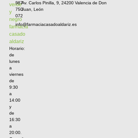
987
Av. Carlos Pinilla, 9, 24200 Valencia de Don
750
Juan, León
072
info@farmaciacasadoaldariz.es
Horario:
de
lunes
a
viernes
de
9:30
a
14:00
y
de
16:30
a
20:00.