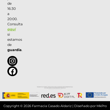
de
16:30
a
20:00.
Consulta
aquí
si
estamos
de
guardia
.
Copyright © 2026 Farmacia Casado Aldariz | Diseñado por
MkPro