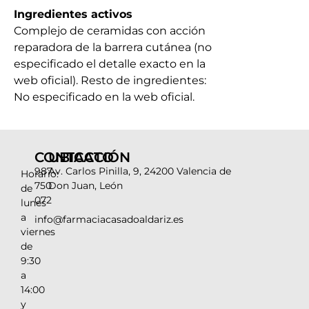
Ingredientes activos
Complejo de ceramidas con acción
reparadora de la barrera cutánea (no
especificado el detalle exacto en la
web oficial). Resto de ingredientes:
No especificado en la web oficial.
CONTACTO
UBICACIÓN
987
Av. Carlos Pinilla, 9, 24200 Valencia de
Horario:
750
Don Juan, León
de
072
lunes
a
info@farmaciacasadoaldariz.es
viernes
de
9:30
a
14:00
y