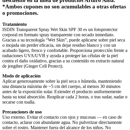
descuento en la línea de productos Arturo Alba.
*Ambos cupones no son acumulables a otras ofertas
o promociones.
Tratamiento
ISDIN Transparent Spray Wet Skin SPF 30 es un fotoprotector
corporal en formato spray transparente con secado inmediato.
Gracias a su tecnología “Wet Skin”, puede aplicarse sobre piel seca
o mojada sin perder eficacia, sin dejar residuo blanco y con un
acabado ligero, fresco y confortable. Proporciona protección frente a
radiaciones UVA/UVB y ayuda a proteger las células de la piel
contra el daño oxidativo, gracias a su contenido en extracto natural
de jengibre (Ginger Cell Protect).
Modo de aplicación
Aplicar generosamente sobre la piel seca o húmeda, manteniendo
una distancia máxima de ~5 cm del cuerpo, al menos 30 minutos
antes de la exposición solar. Extender el producto uniformemente
hasta su total absorción. Reaplicar cada 2 horas, o tras sudar, nadar o
secarse con toalla.
Precauciones de uso
Uso externo. Evitar el contacto con ojos y mucosas — en caso de
contacto, aclarar con abundante agua. No pulverizar directamente
sobre el rostro. Mantener fuera del alcance de los niños. No