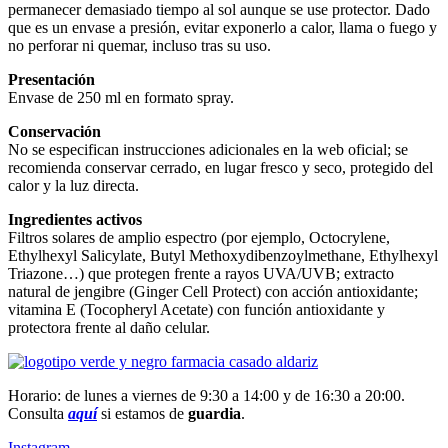
permanecer demasiado tiempo al sol aunque se use protector. Dado
que es un envase a presión, evitar exponerlo a calor, llama o fuego y
no perforar ni quemar, incluso tras su uso.
Presentación
Envase de 250 ml en formato spray.
Conservación
No se especifican instrucciones adicionales en la web oficial; se
recomienda conservar cerrado, en lugar fresco y seco, protegido del
calor y la luz directa.
Ingredientes activos
Filtros solares de amplio espectro (por ejemplo, Octocrylene,
Ethylhexyl Salicylate, Butyl Methoxydibenzoylmethane, Ethylhexyl
Triazone…) que protegen frente a rayos UVA/UVB; extracto
natural de jengibre (Ginger Cell Protect) con acción antioxidante;
vitamina E (Tocopheryl Acetate) con función antioxidante y
protectora frente al daño celular.
Horario: de lunes a viernes de 9:30 a 14:00 y de 16:30 a 20:00.
Consulta
aquí
si estamos de
guardia
.
Instagram