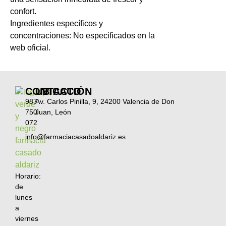
confort.
Ingredientes específicos y
concentraciones: No especificados en la
web oficial.
CONTACTO
UBICACIÓN
987
Av. Carlos Pinilla, 9, 24200 Valencia de Don
750
Juan, León
072
info@farmaciacasadoaldariz.es
Horario:
de
lunes
a
viernes