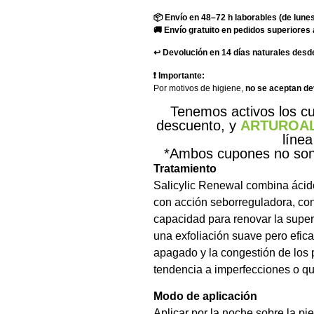
📦 Envío en 48–72 h laborables (de lunes
🚚 Envío gratuito en pedidos superiores 
↩️ Devolución en 14 días naturales desde
❗ Importante:
Por motivos de higiene,
no se aceptan d
Tenemos activos los 
descuento, y
ARTUROA
línea
*Ambos cupones no son 
Tratamiento
Salicylic Renewal combina ácido
con acción seborreguladora, con
capacidad para renovar la super
una exfoliación suave pero efica
apagado y la congestión de los p
tendencia a imperfecciones o q
Modo de aplicación
Aplicar por la noche sobre la pie