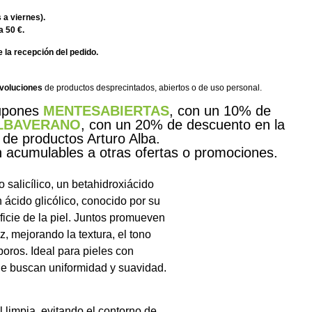
 a viernes).
a 50 €.
 la recepción del pedido.
evoluciones
de productos desprecintados, abiertos o de uso personal.
cupones
MENTESABIERTAS
, con un 10% de
LBAVERANO
, con un 20% de descuento en la
 de productos Arturo Alba.
acumulables a otras ofertas o promociones.
 salicílico, un betahidroxiácido
 ácido glicólico, conocido por su
ficie de la piel. Juntos promueven
z, mejorando la textura, el tono
oros. Ideal para pieles con
ue buscan uniformidad y suavidad.
l limpia, evitando el contorno de