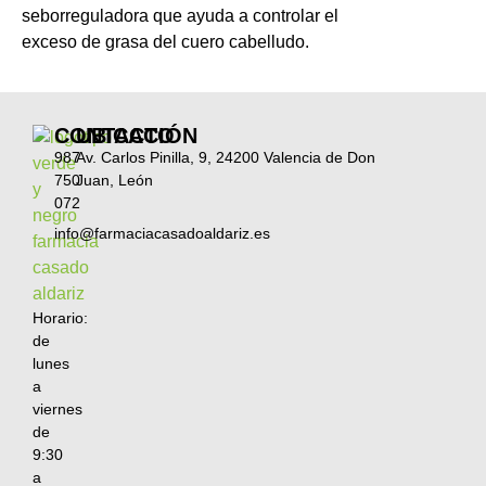
seborreguladora que ayuda a controlar el
exceso de grasa del cuero cabelludo.
CONTACTO
UBICACIÓN
987
Av. Carlos Pinilla, 9, 24200 Valencia de Don
750
Juan, León
072
info@farmaciacasadoaldariz.es
Horario:
de
lunes
a
viernes
de
9:30
a