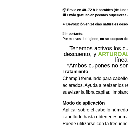
📦 Envío en 48–72 h laborables (de lunes
🚚 Envío gratuito en pedidos superiores 
↩️ Devolución en 14 días naturales desde
❗ Importante:
Por motivos de higiene,
no se aceptan d
Tenemos activos los 
descuento, y
ARTUROA
línea
*Ambos cupones no son 
Tratamiento
Champú formulado para cabellos
aclarados. Ayuda a realzar los re
suavizar la fibra capilar, limpia
Modo de aplicación
Aplicar sobre el cabello húmed
cabelludo hasta obtener espuma
Puede utilizarse con la frecuenc