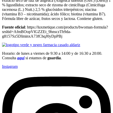
extracto seco de raíz de angélica (Angelica sinensis (Oliv.) (Diels)) 1
% ligustílidos; extracto seco de rizoma de cimicífuga (Cimicifuga
racemosa (L.) Nutt.) 2,5 % glucósidos triterpénicos; niacina
(vitamina B3 – nicotinamida); ácido fólico; biotina (vitamina B7).
Fórmula libre de azúcar, frutos secos y lactosa. Contiene gluten.
Fuente oficial
: https://luxmetique.com/products/bwoman-formula?
srsltid=AfmBOopVlGZZEt_9hnsczTb9da-
g8157Sz5DIminxA73fChqJ0yDpPBj
Horario: de lunes a viernes de 9:30 a 14:00 y de 16:30 a 20:00.
Consulta
aquí
si estamos de
guardia
.
Instagram