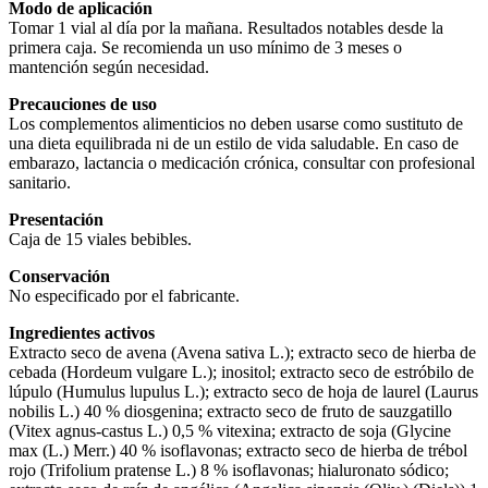
Modo de aplicación
Tomar 1 vial al día por la mañana. Resultados notables desde la
primera caja. Se recomienda un uso mínimo de 3 meses o
mantención según necesidad.
Precauciones de uso
Los complementos alimenticios no deben usarse como sustituto de
una dieta equilibrada ni de un estilo de vida saludable. En caso de
embarazo, lactancia o medicación crónica, consultar con profesional
sanitario.
Presentación
Caja de 15 viales bebibles.
Conservación
No especificado por el fabricante.
Ingredientes activos
Extracto seco de avena (Avena sativa L.); extracto seco de hierba de
cebada (Hordeum vulgare L.); inositol; extracto seco de estróbilo de
lúpulo (Humulus lupulus L.); extracto seco de hoja de laurel (Laurus
nobilis L.) 40 % diosgenina; extracto seco de fruto de sauzgatillo
(Vitex agnus-castus L.) 0,5 % vitexina; extracto de soja (Glycine
max (L.) Merr.) 40 % isoflavonas; extracto seco de hierba de trébol
rojo (Trifolium pratense L.) 8 % isoflavonas; hialuronato sódico;