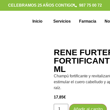
CELEBRAMOS 25 AÑOS CONTIGO
987 75 00 72
Inicio
Servicios
Farmacia
No
RENE FURTE
FORTIFICANT
ML
Champú fortificante y revitalizan
estimular el cuero cabelludo y a
raíz.
17,85
€
Añadir al carrito