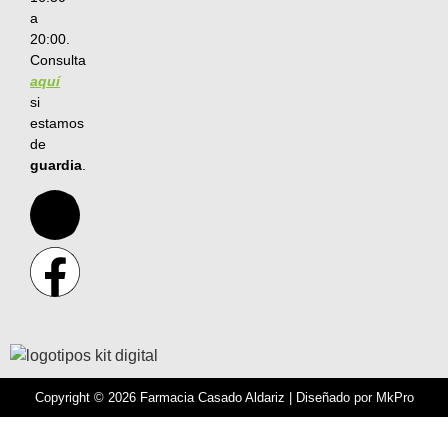
a
20:00.
Consulta
aquí
si
estamos
de
guardia
.
Copyright © 2026 Farmacia Casado Aldariz | Diseñado por
MkPro