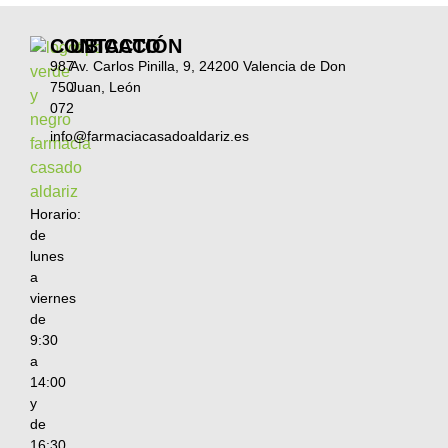
CONTACTO
UBICACIÓN
987
Av. Carlos Pinilla, 9, 24200 Valencia de Don
750
Juan, León
072
info@farmaciacasadoaldariz.es
Horario:
de
lunes
a
viernes
de
9:30
a
14:00
y
de
16:30