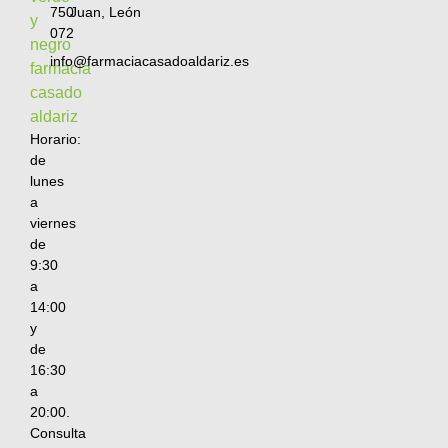
750
Juan, León
072
info@farmaciacasadoaldariz.es
Horario:
de
lunes
a
viernes
de
9:30
a
14:00
y
de
16:30
a
20:00.
Consulta