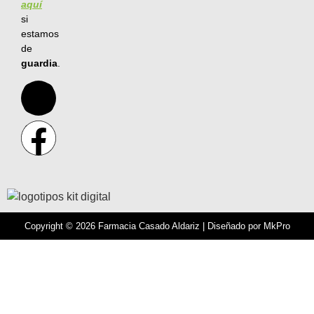
aquí
si
estamos
de
guardia
.
Copyright © 2026 Farmacia Casado Aldariz | Diseñado por
MkPro