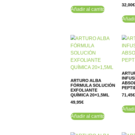
32,00
€
Añadir al carrito
Añadir
ARTU
INFUS
ARTURO ALBA
ABSOL
FÓRMULA SOLUCIÓN
PEPTI
EXFOLIANTE
QUÍMICA 20×1,5ML
71,45
€
49,95
€
Añadir
Añadir al carrito