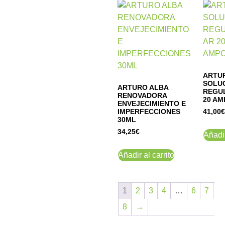
ARTU
SOLU
ARTURO ALBA
REGU
RENOVADORA
20 A
ENVEJECIMIENTO E
IMPERFECCIONES
41,00
€
30ML
34,25
€
Añadir
Añadir al carrito
1
2
3
4
…
6
7
8
→