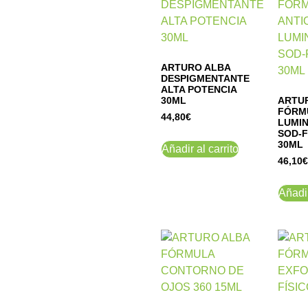
ARTURO ALBA
DESPIGMENTANTE
ALTA POTENCIA
30ML
ARTU
FÓRM
44,80
€
LUMI
SOD-
30ML
Añadir al carrito
46,10
€
Añadir