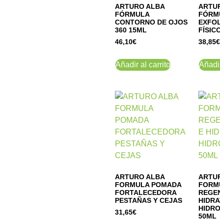
ARTURO ALBA
ARTU
FÓRMULA
FÓRM
CONTORNO DE OJOS
EXFO
360 15ML
FÍSIC
46,10
€
38,85
€
Añadir al carrito
Añadir
ARTURO ALBA
ARTU
FORMULA POMADA
FORM
FORTALECEDORA
REGE
PESTAÑAS Y CEJAS
HIDR
HIDRO
31,65
€
50ML