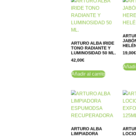
ARTU
JABÓ
ARTURO ALBA IRIDE
HELÉ
TONO RADIANTE Y
LUMINOSIDAD 50 ML.
19,00
€
42,00
€
Añadir
Añadir al carrito
ARTURO ALBA
ARTU
LIMPIADORA
LOCIO