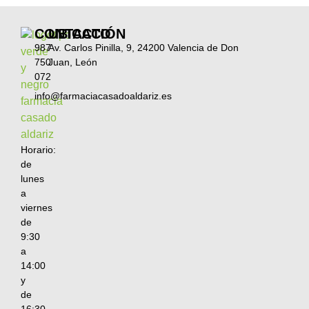
CONTACTO
UBICACIÓN
987
Av. Carlos Pinilla, 9, 24200 Valencia de Don
750
Juan, León
072
info@farmaciacasadoaldariz.es
Horario:
de
lunes
a
viernes
de
9:30
a
14:00
y
de
16:30