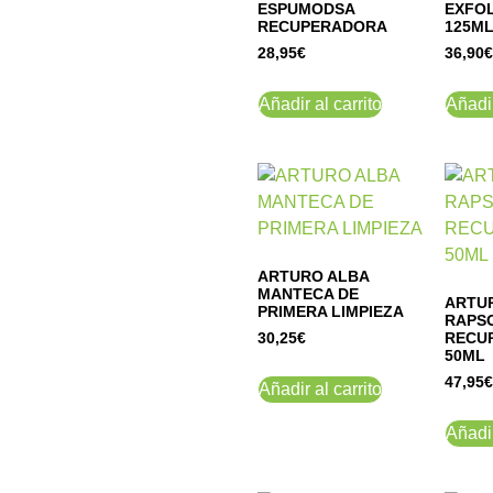
ESPUMODSA
EXFO
RECUPERADORA
125M
28,95
€
36,90
€
Añadir al carrito
Añadir
ARTURO ALBA
MANTECA DE
ARTU
PRIMERA LIMPIEZA
RAPSO
RECU
30,25
€
50ML
47,95
€
Añadir al carrito
Añadir