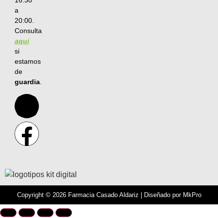
a
20:00.
Consulta
aquí
si
estamos
de
guardia
.
Copyright © 2026 Farmacia Casado Aldariz | Diseñado por
MkPro