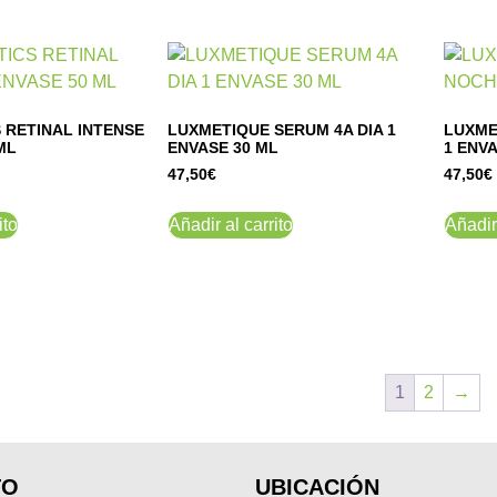
S RETINAL INTENSE
LUXMETIQUE SERUM 4A DIA 1
LUXME
ML
ENVASE 30 ML
1 ENVA
47,50
€
47,50
€
ito
Añadir al carrito
Añadir 
1
2
→
TO
UBICACIÓN