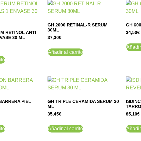
GH 2000 RETINAL-R SERUM
GH 60
30ML
M RETINOL ANTI
34,50
€
VASE 30 ML
37,30
€
Añadir 
Añadir al carrito
ito
BARRERA PIEL
GH TRIPLE CERAMIDA SERUM 30
ISDINC
ML
TARRO
35,45
€
85,10
€
ito
Añadir al carrito
Añadir 