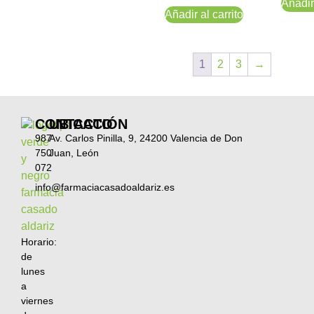
Añadir 
Añadir al carrito
1
2
3
→
CONTACTO
UBICACIÓN
987
Av. Carlos Pinilla, 9, 24200 Valencia de Don
750
Juan, León
072
info@farmaciacasadoaldariz.es
Horario:
de
lunes
a
viernes