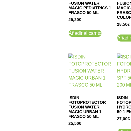
FUSION WATER
FUSIO
MAGIC PEDIATRICS 1
MAGIC
FRASCO 50 ML
FRASC
COLO
25,20
€
28,50
€
Añadir al carrito
Añadir 
ISDIN
ISDIN
FOTOPROTECTOR
FOTO
FUSION WATER
HYDRO
MAGIC URBAN 1
50 1 E
FRASCO 50 ML
27,00
€
25,50
€