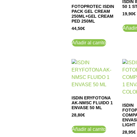
ISDIN 
FOTOPROTEC ISDIN
50 1 S
PACK GEL CREAM
19,90
€
250ML+GEL CREAM
PED 250ML
Añadir 
44,50
€
Añadir al carrito
ISDIN ERYFOTONA
AK-NMSC FLUIDO 1
ISDIN
ENVASE 50 ML
FOTO
COMPA
28,80
€
ENVAS
LIGHT
Añadir al carrito
28,95
€